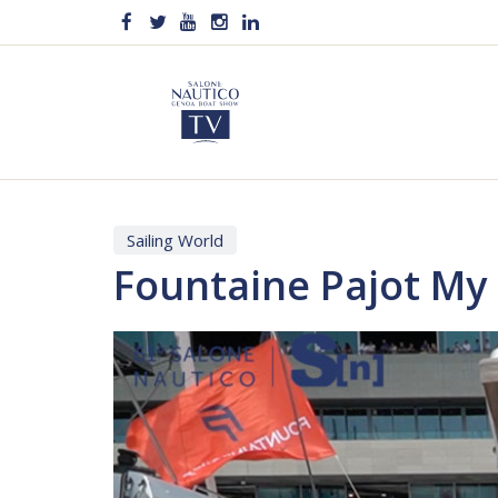
Sailing World
Fountaine Pajot My
Video
Player