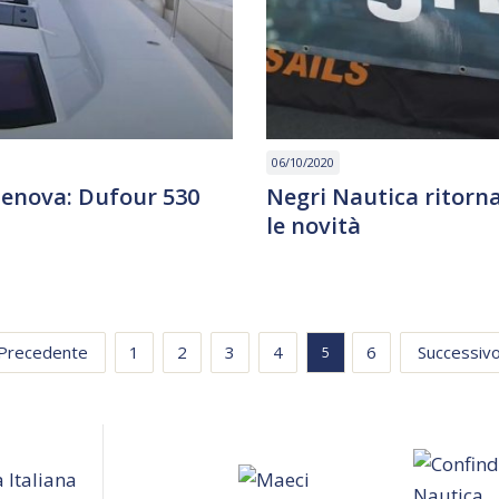
06/10/2020
Genova: Dufour 530
Negri Nautica ritorna
le novità
 Precedente
1
2
3
4
6
Successivo
5