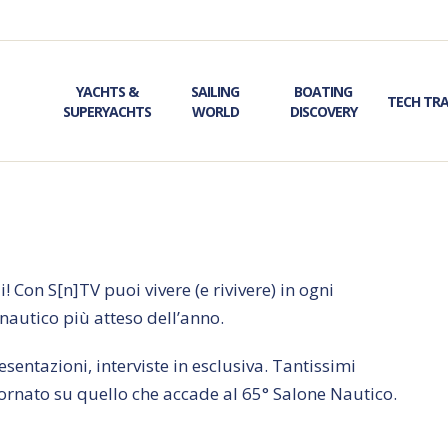
YACHTS &
SAILING
BOATING
TECH TR
SUPERYACHTS
WORLD
DISCOVERY
 Con S[n]TV puoi vivere (e rivivere) in ogni
autico più atteso dell’anno.
entazioni, interviste in esclusiva. Tantissimi
ornato su quello che accade al 65° Salone Nautico.