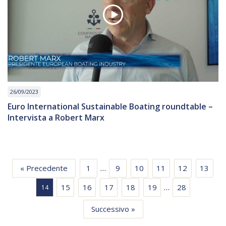
26/09/2023
Euro International Sustainable Boating roundtable –
Intervista a Robert Marx
…
« Precedente
1
9
10
11
12
13
…
15
16
17
18
19
28
14
Successivo »