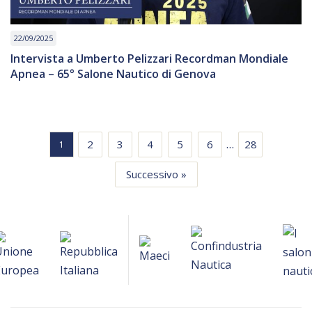
22/09/2025
Intervista a Umberto Pelizzari Recordman Mondiale
Apnea – 65° Salone Nautico di Genova
…
2
3
4
5
6
28
1
Successivo »