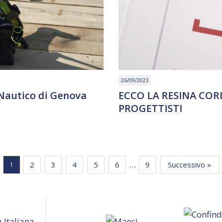
26/09/2023
Nautico di Genova
ECCO LA RESINA CORI
PROGETTISTI
…
2
3
4
5
6
9
Successivo »
1