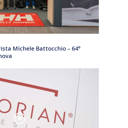
sta Michele Battocchio – 64°
enova