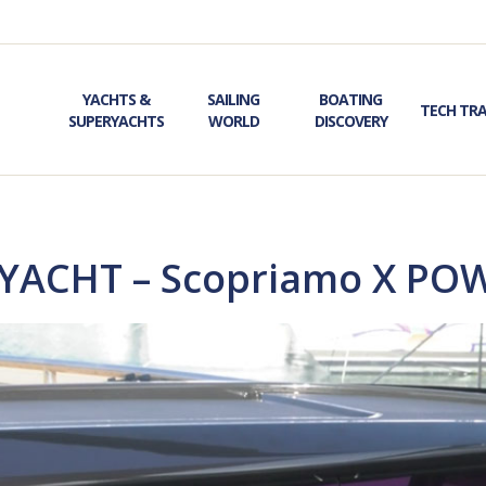
YACHTS &
SAILING
BOATING
TECH TR
SUPERYACHTS
WORLD
DISCOVERY
 X YACHT – Scopriamo X P