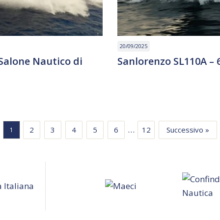
20/09/2025
Salone Nautico di
Sanlorenzo SL110A – 
…
2
3
4
5
6
12
Successivo »
1