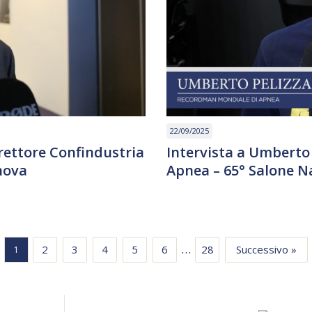
22/09/2025
irettore Confindustria
Intervista a Umberto
nova
Apnea – 65° Salone N
…
2
3
4
5
6
28
Successivo »
1