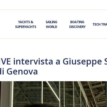
YACHTS &
SAILING
BOATING
TECH TR
SUPERYACHTS
WORLD
DISCOVERY
E intervista a Giuseppe 
di Genova