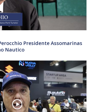
 Perocchio Presidente Assomarinas
mo Nautico