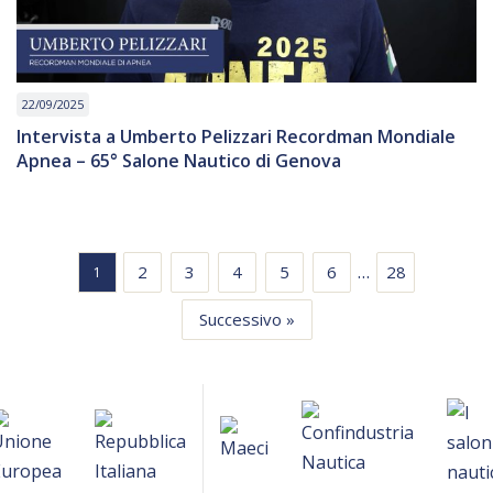
22/09/2025
Intervista a Umberto Pelizzari Recordman Mondiale
Apnea – 65° Salone Nautico di Genova
…
2
3
4
5
6
28
1
Successivo »