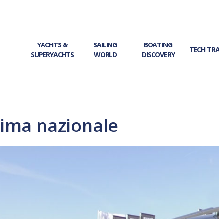
YACHTS &
SAILING
BOATING
TECH TR
SUPERYACHTS
WORLD
DISCOVERY
rima nazionale