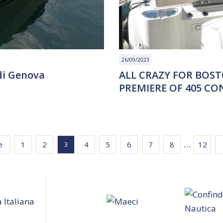
26/09/2023
di Genova
ALL CRAZY FOR BOS
PREMIERE OF 405 C
…
e
1
2
4
5
6
7
8
12
3