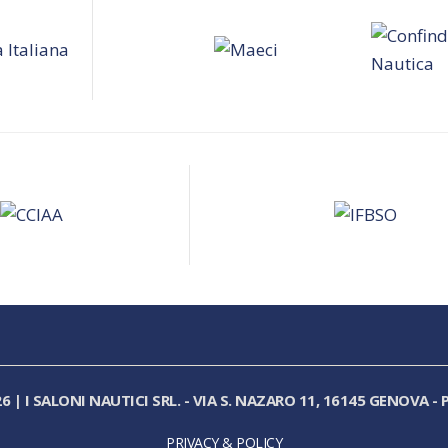
26
|
I SALONI NAUTICI SRL.
-
VIA S. NAZARO 11, 16145 GENOVA
-
P
PRIVACY & POLICY