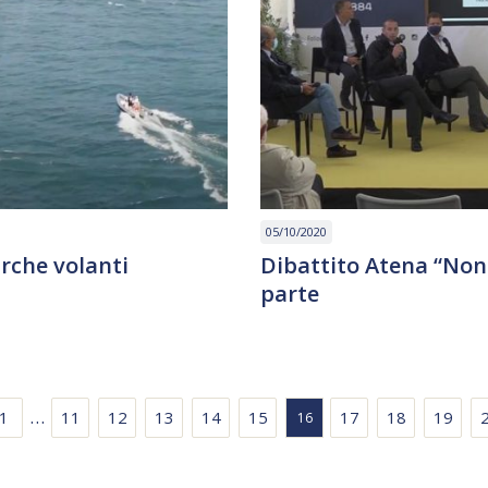
05/10/2020
arche volanti
Dibattito Atena “No
parte
…
1
11
12
13
14
15
17
18
19
16