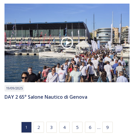
19/09/2025
DAY 2 65° Salone Nautico di Genova
…
2
3
4
5
6
9
1