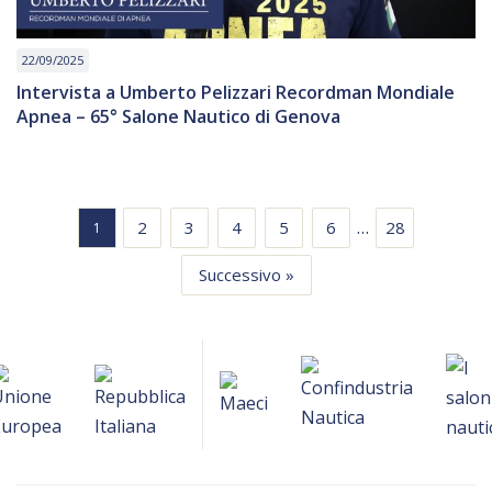
22/09/2025
Intervista a Umberto Pelizzari Recordman Mondiale
Apnea – 65° Salone Nautico di Genova
…
2
3
4
5
6
28
1
Successivo »