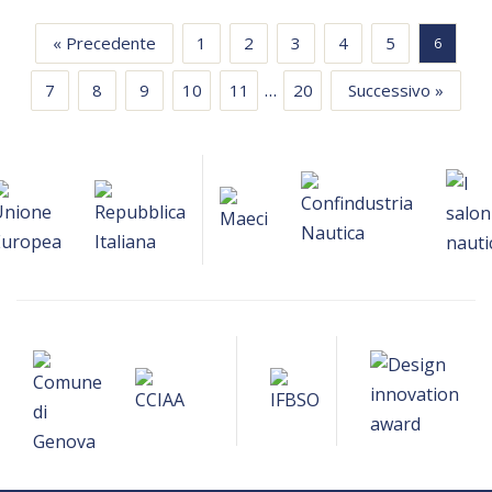
« Precedente
1
2
3
4
5
6
…
7
8
9
10
11
20
Successivo »