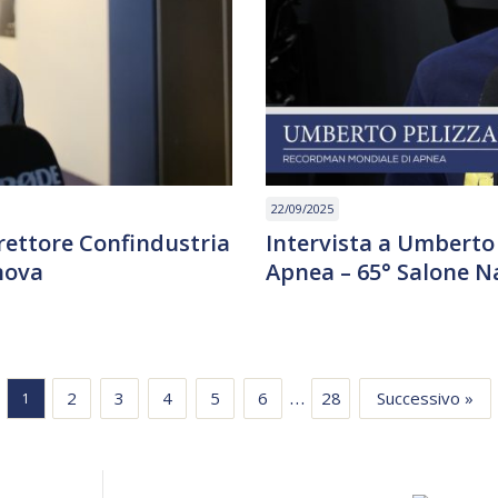
22/09/2025
irettore Confindustria
Intervista a Umberto
nova
Apnea – 65° Salone N
…
2
3
4
5
6
28
Successivo »
1