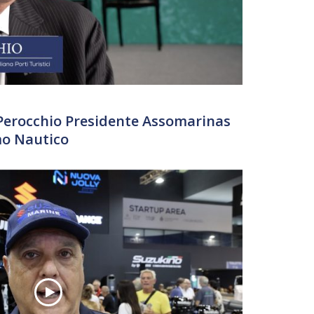
 Perocchio Presidente Assomarinas
mo Nautico