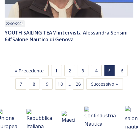
22/09/2024
YOUTH SAILING TEAM intervista Alessandra Sensini –
64°Salone Nautico di Genova
« Precedente
1
2
3
4
6
5
…
7
8
9
10
28
Successivo »