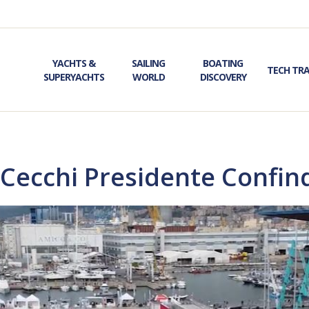
YACHTS &
SAILING
BOATING
TECH TR
SUPERYACHTS
WORLD
DISCOVERY
o Cecchi Presidente Confin