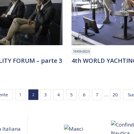
19/09/2025
ITY FORUM – parte 3
4th WORLD YACHTING
…
ente
1
3
4
5
6
7
20
Su
2