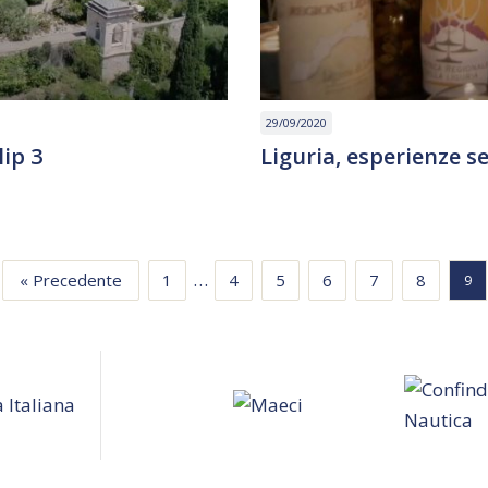
29/09/2020
lip 3
Liguria, esperienze s
…
« Precedente
1
4
5
6
7
8
9