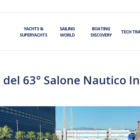
YACHTS &
SAILING
BOATING
TECH TR
SUPERYACHTS
WORLD
DISCOVERY
 del 63° Salone Nautico In