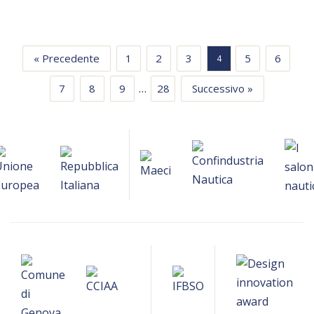
« Precedente
1
2
3
5
6
4
…
7
8
9
28
Successivo »