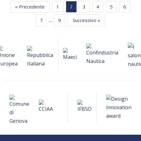
« Precedente
1
3
4
5
6
2
…
7
9
Successivo »