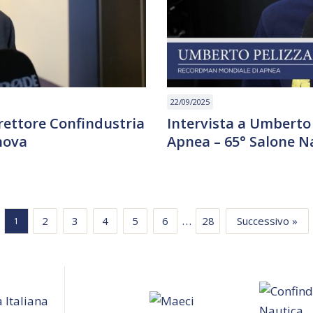
22/09/2025
irettore Confindustria
Intervista a Umberto
nova
Apnea – 65° Salone N
…
2
3
4
5
6
28
Successivo »
1