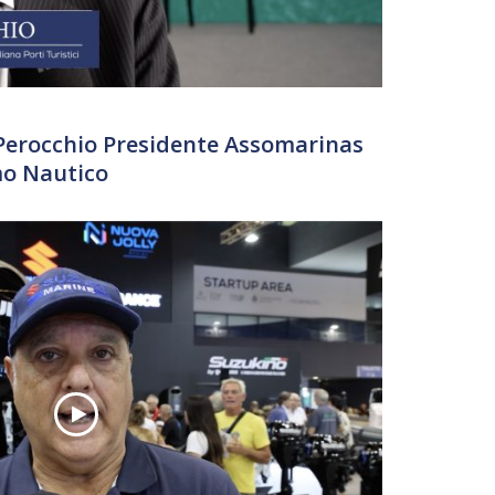
 Perocchio Presidente Assomarinas
mo Nautico