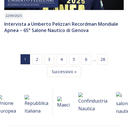
22/09/2025
Intervista a Umberto Pelizzari Recordman Mondiale
Apnea – 65° Salone Nautico di Genova
…
2
3
4
5
6
28
1
Successivo »