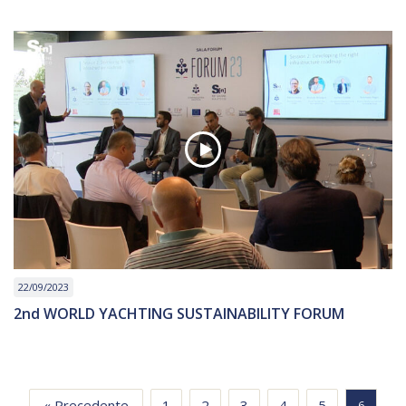
22/09/2023
2nd WORLD YACHTING SUSTAINABILITY FORUM
« Precedente
1
2
3
4
5
6