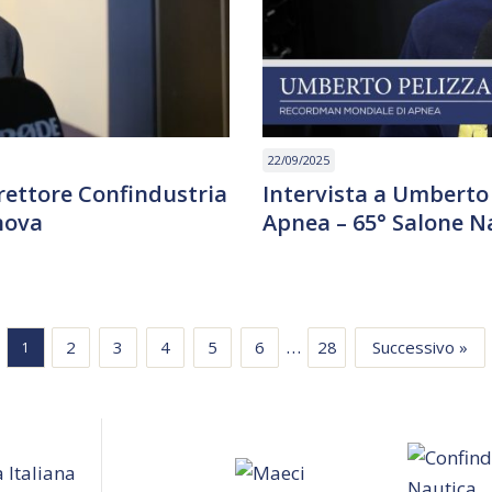
22/09/2025
irettore Confindustria
Intervista a Umberto
nova
Apnea – 65° Salone N
…
2
3
4
5
6
28
Successivo »
1