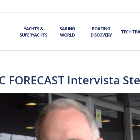
YACHTS &
SAILING
BOATING
TECH TR
SUPERYACHTS
WORLD
DISCOVERY
ORECAST Intervista Stef