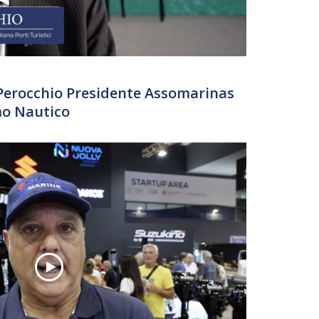
 Perocchio Presidente Assomarinas
mo Nautico