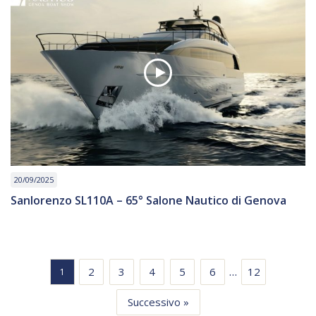
20/09/2025
Sanlorenzo SL110A – 65° Salone Nautico di Genova
…
2
3
4
5
6
12
1
Successivo »