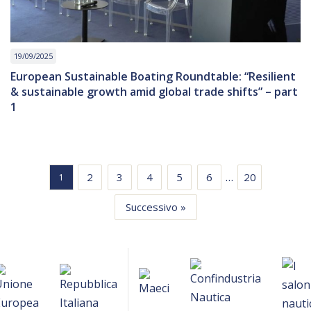
19/09/2025
European Sustainable Boating Roundtable: “Resilient
& sustainable growth amid global trade shifts” – part
1
…
2
3
4
5
6
20
1
Successivo »