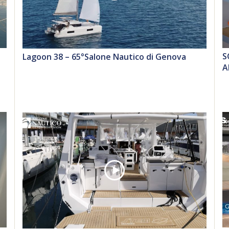
S
Lagoon 38 – 65°Salone Nautico di Genova
A