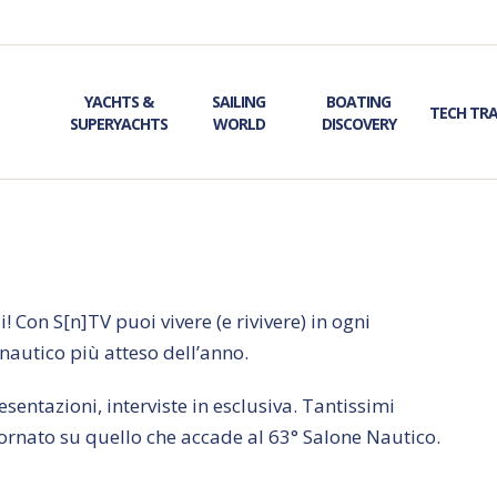
YACHTS &
SAILING
BOATING
TECH TR
SUPERYACHTS
WORLD
DISCOVERY
 Con S[n]TV puoi vivere (e rivivere) in ogni
autico più atteso dell’anno.
entazioni, interviste in esclusiva. Tantissimi
ornato su quello che accade al 63° Salone Nautico.